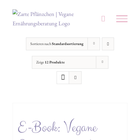
Zum
Inhalt
springen
Sortieren nach
Standardsortierung
Zeige
12 Produkte
E-Book: Vegane