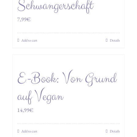
Schwangerschaft
7,99
€
Add to cart
Details
E-Book: Von Grund
auf Vegan
14,99
€
Add to cart
Details