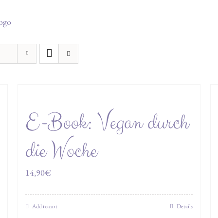
E-Book: Vegan durch
die Woche
14,90
€
Add to cart
Details