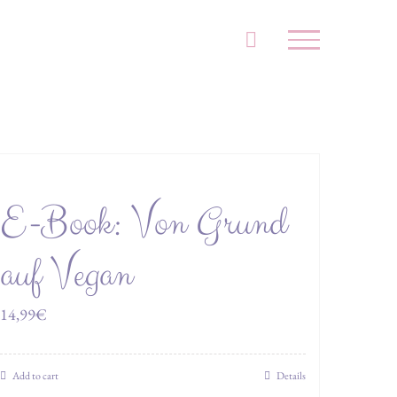
E-Book: Von Grund
auf Vegan
14,99
€
Add to cart
Details