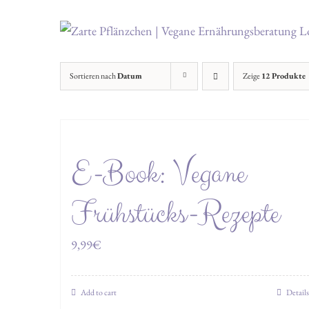
Zum
Inhalt
springen
Sortieren nach
Datum
Zeige
12 Produkte
E-Book: Vegane
Frühstücks-Rezepte
9,99
€
Add to cart
Details