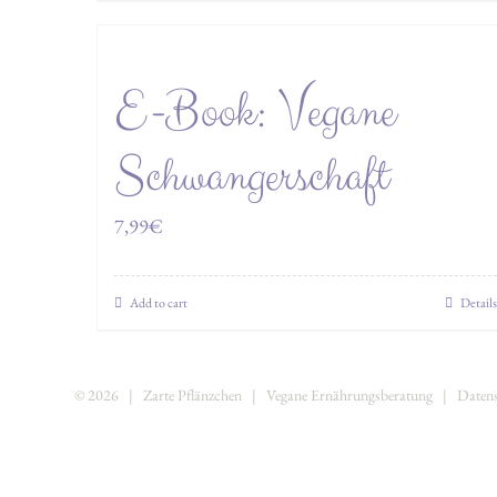
E-Book: Vegane
Schwangerschaft
7,99
€
Add to cart
Details
©
2026 | Zarte Pflänzchen | Vegane Ernährungsberatung |
Daten