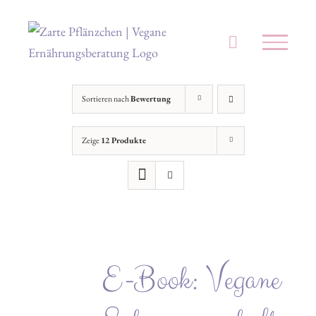
Zum
Inhalt
springen
Sortieren nach
Bewertung
Zeige
12 Produkte
E-Book: Vegane