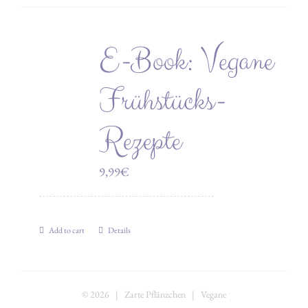
E-Book: Vegane
Frühstücks-
Rezepte
9,99
€
Add to cart
Details
©
2026 | Zarte Pflänzchen | Vegane