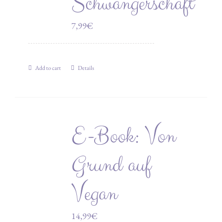
Schwangerschaft
7,99
€
Add to cart
Details
E-Book: Von
Grund auf
Vegan
14,99
€