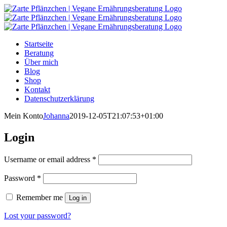
Zum
Inhalt
springen
Startseite
Beratung
Über mich
Blog
Shop
Kontakt
Datenschutzerklärung
Mein Konto
Johanna
2019-12-05T21:07:53+01:00
Login
Username or email address
*
Password
*
Remember me
Log in
Lost your password?