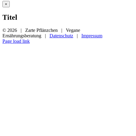
Close
×
product
quick
Titel
view
©
2026 | Zarte Pflänzchen | Vegane
Ernährungsberatung |
Datenschutz
|
Impressum
Instagram
YouTube
Page load link