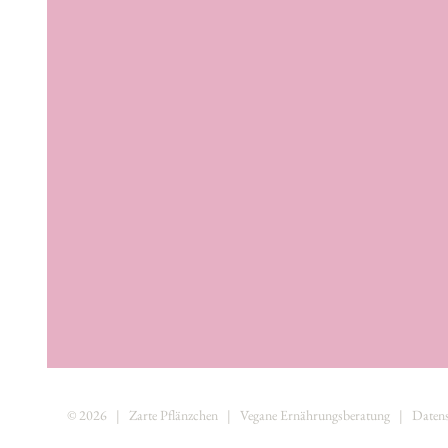
©
2026 | Zarte Pflänzchen | Vegane Ernährungsberatung |
Daten