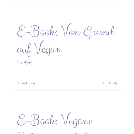
E-Book: Von Grund
auf Vegan
14,99
€
Add to cart
Details
E-Book: Vegane