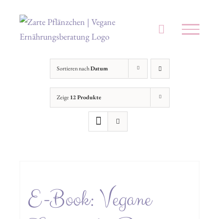
Zum
Inhalt
springen
Sortieren nach
Datum
Zeige
12 Produkte
E-Book: Vegane