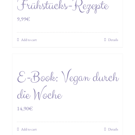
Frühstücks-Rezepte
9,99
€
Add to cart
Details
E-Book: Vegan durch
die Woche
14,90
€
Add to cart
Details