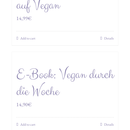
auf Vegan
14,99
€
Add to cart
Details
E-Book: Vegan durch
die Woche
14,90
€
Add to cart
Details