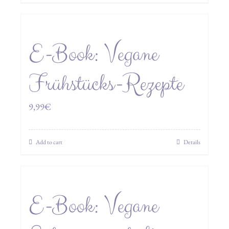
E-Book: Vegane
Frühstücks-Rezepte
9,99
€
Add to cart
Details
E-Book: Vegane